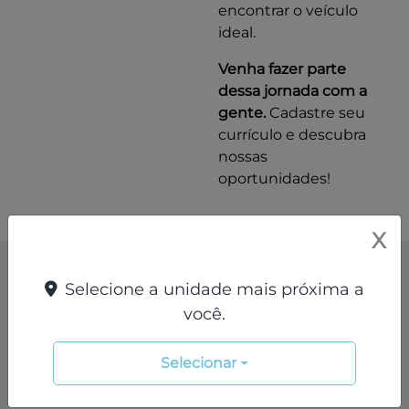
encontrar o veículo
ideal.
Venha fazer parte
dessa jornada com a
gente.
Cadastre seu
currículo e descubra
nossas
oportunidades!
X
Entre em contato com a nossa
Selecione a unidade mais próxima a
equipe
você.
Para solicitar mais informações, por favor,
preencha o formulário abaixo que entraremos
Selecionar
em contato rapidamente.