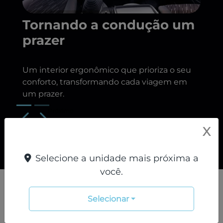
Tornando a condução um
prazer
Um interior ergonômico que prioriza o seu
conforto, transformando cada viagem em
um prazer.
Próximo
Previous
Next
Design centrado no motorista
X
Selecione a unidade mais próxima a
você.
Conheça todos os ângulos
Selecionar