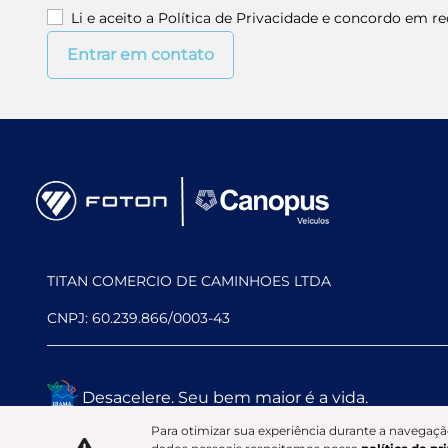
Li e aceito a
Política de Privacidade
e concordo em rec
Entrar em contato
TITAN COMERCIO DE CAMINHOES LTDA
CNPJ: 60.239.866/0003-43
Desacelere. Seu bem maior é a vida.
Para otimizar sua experiência durante a navegaçã