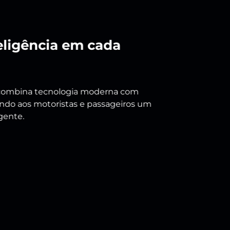
ada ao máximo nível
 superior de conforto, contam com
 elétricos, oferecendo ainda mais
delo traz um painel de instrumentos de
4,6", carregamento de telefone sem fio e
.