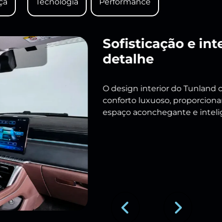
ça
Tecnologia
Performance
Experiência elev
Os bancos oferecem um nível
acabamento premium e ajustes
comodidade. Além disso, o mo
12,3”, central multimídia de 1
conexão Apple CarPlay/Carbit
Previous
Next
Próximo
Frente imponente