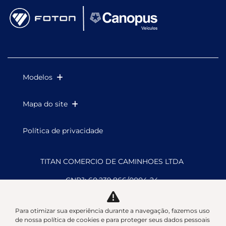
Modelos
Mapa do site
Política de privacidade
TITAN COMERCIO DE CAMINHOES LTDA
CNPJ: 60.239.866/0004-24
Para otimizar sua experiência durante a navegação, fazemos uso
de nossa política de cookies e para proteger seus dados pessoais