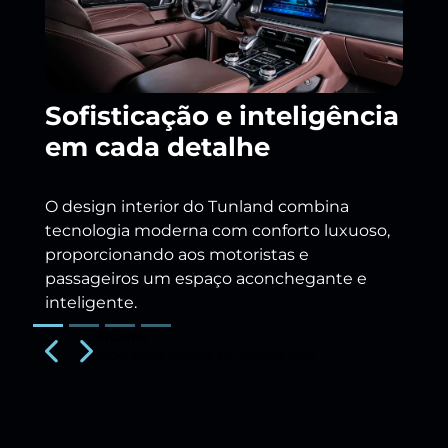
E
Sofisticação e inteligência
em cada detalhe
O
O design interior do Tunland combina
c
tecnologia moderna com conforto luxuoso,
p
proporcionando aos motoristas e
a
passageiros um espaço aconchegante e
m
inteligente.
12
c
Previous
Next
c