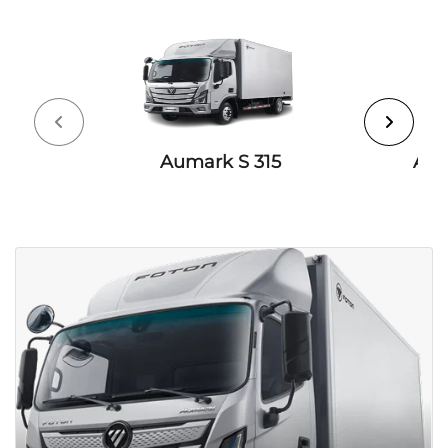
Aumark S 715/916/1217