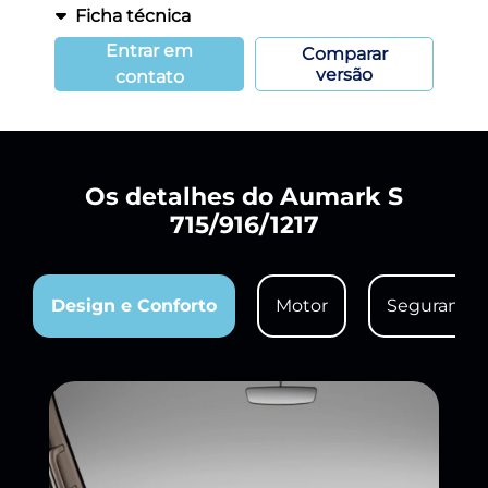
Ficha técnica
Entrar em
Comparar
versão
contato
Os detalhes do Aumark S
715/916/1217
Design e Conforto
Motor
Segurança